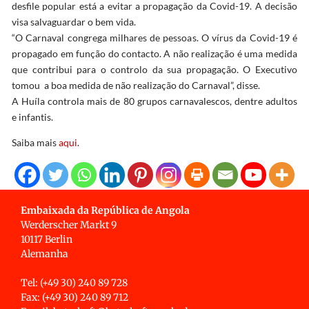
desfile popular está a evitar a propagação da Covid-19. A decisão
visa salvaguardar o bem vida.
“O Carnaval congrega milhares de pessoas. O vírus da Covid-19 é
propagado em função do contacto. A não realização é uma medida
que contribui para o controlo da sua propagação. O Executivo
tomou a boa medida de não realização do Carnaval”, disse.
A Huíla controla mais de 80 grupos carnavalescos, dentre adultos
e infantis.
Saiba mais
aqui
.
Embaixada da República de Angola
Werderscher Markt 9
10117 Berlin
Alemanha
Tel: (+49 30) 240 89 728
Fax: (+49 30) 240 89 712