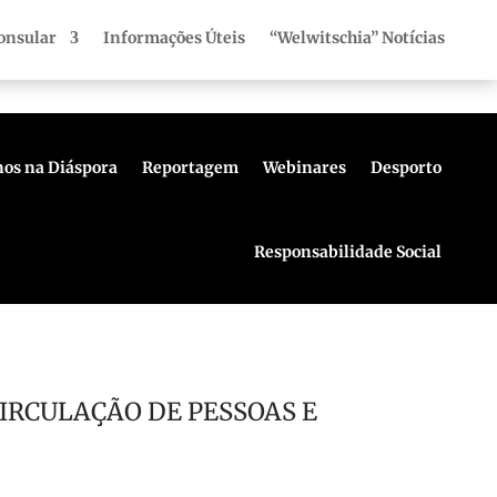
onsular
Informações Úteis
“Welwitschia” Notícias
os na Diáspora
Reportagem
Webinares
Desporto
Responsabilidade Social
IRCULAÇÃO DE PESSOAS E