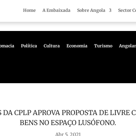
Home
A Embaixada
Sobre Angola
Sector C
la e a República Checa.
Saiba mais aqui!
omacia
Política
Cultura
Economia
Turismo
Angolan
 DA CPLP APROVA PROPOSTA DE LIVRE C
BENS NO ESPAÇO LUSÓFONO.
Abr 5, 2021