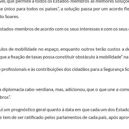
el, que permite a todos os Estados-membros as melhores soluções 
e único para todos os países”, a solução passa por um acordo fle
do Soares.
 Estados-membros de acordo com os seus interesses e com os seus 
tulos de mobilidade no espaço, enquanto outros terão custos a de
que a fixação de taxas possa constituir obstáculo à mobilidade” n
 profissionais e às contribuições dos cidadãos para a Segurança S
da diplomacia cabo-verdiana, mas, adicionou, que o que une a com
bros”.
aqui um prognóstico geral quanto à data em que cada um dos Esta
e tem de ser ratificado pelos parlamentos de cada país, após ap