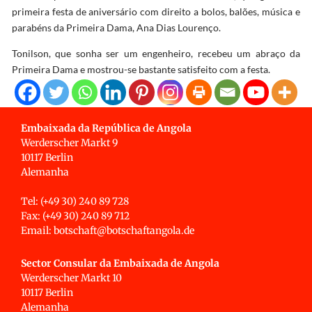
primeira festa de aniversário com direito a bolos, balões, música e
parabéns da Primeira Dama, Ana Dias Lourenço.
Tonilson, que sonha ser um engenheiro, recebeu um abraço da
Primeira Dama e mostrou-se bastante satisfeito com a festa.
Embaixada da República de Angola
Werderscher Markt 9
10117 Berlin
Alemanha
Tel: (+49 30) 240 89 728
Fax: (+49 30) 240 89 712
Email: botschaft@botschaftangola.de
Sector Consular da Embaixada de Angola
Werderscher Markt 10
10117 Berlin
Alemanha