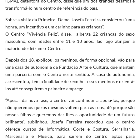
(GMA), detentora do Centro, disse que um dos grandes desafios é
transformá-lo num centro de referência do país.
Sobre a visita da Primeira- Dama, Josefa Ferreira considerou “uma
honra, um incentivo e um carinho para as crianças”.
O Centro “Vivência Feliz”, disse, alberga 22 crianças do sexo
masculino, com idades entre 11 e 18 anos. Tão logo atingem a
maioridade deixam o Centro.
Depois dos 18, explicou, os meninos, de forma opcional, vão para
uma casa de autonomia da Fundação Arte e Cultura, que mantém
uma parceria com o Centro neste sentido. A casa de autonomia,
acrescentou, tem a finalidade de recolher esses meninos e orientá-
los até conseguirem o primeiro emprego.
“Apesar da nova fase, o centro vai continuar a apoiá-los, porque
não queremos que os mesmos voltem para as ruas, até porque são
nossos filhos e queremos dar-lhes a oportunidade de um futuro
brilhante”, sublinhou. Josefa Ferreira recordou que o centro
oferece cursos de Informática, Corte e Costura, Serralharia,
Marcenaria e Música, para saírem do centro aptos para